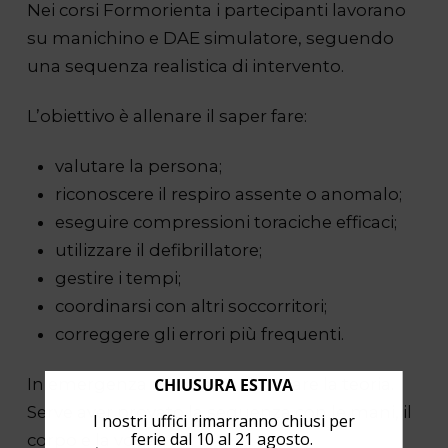
Nei corsi Formorienta i partecipanti lavorano
su manichino e DAE simulatore, seguendo
una sequenza realistica di intervento.
L’obiettivo è allenare il saper fare:
valutare la persona;
riconoscere il respiro assente o anomalo;
eseguire compressioni toraciche efficaci;
utilizzare il defibrillatore;
gestire i tempi;
coordinarsi con altri soccorritori;
correggere gli errori più frequenti.
CHIUSURA ESTIVA
In emergenza non basta ricordare la teoria.
Serve aver provato la sequenza con le mani, il
I nostri uffici rimarranno chiusi per
ferie dal 10 al 21 agosto.
corpo e la voce.