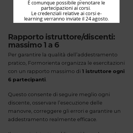
È comunque possibile prenotare le
partecipazioni ai corsi.
Le credenziali relative ai corsi e-
learning verranno inviate il 24 agosto.
Rapporto istruttore/discenti:
massimo 1 a 6
Per garantire la qualità dell’addestramento
pratico, Formorienta organizza le esercitazioni
con un rapporto massimo di
1 istruttore ogni
6 partecipanti
.
Questo consente di seguire meglio ogni
discente, osservare l’esecuzione delle
manovre, correggere gli errori e garantire un
addestramento realmente efficace.