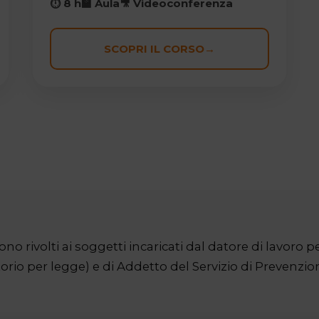
⏱ 8 h
🏫 Aula
🎥 Videoconferenza
SCOPRI IL CORSO
→
 rivolti ai soggetti incaricati dal datore di lavoro p
orio per legge) e di Addetto del Servizio di Prevenzio