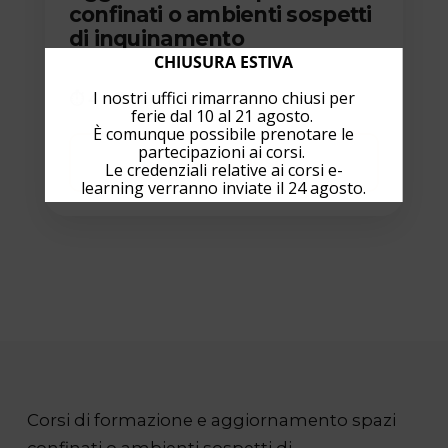
confinati o ambienti sospetti
di inquinamento
CHIUSURA ESTIVA
I nostri uffici rimarranno chiusi per
⏱ 4 h
🏫 Aula
ferie dal 10 al 21 agosto.
È comunque possibile prenotare le
partecipazioni ai corsi.
SCOPRI IL CORSO
→
Le credenziali relative ai corsi e-
learning verranno inviate il 24 agosto.
Corsi di formazione e aggiornamento spazi
confinati o ambienti sospetti di