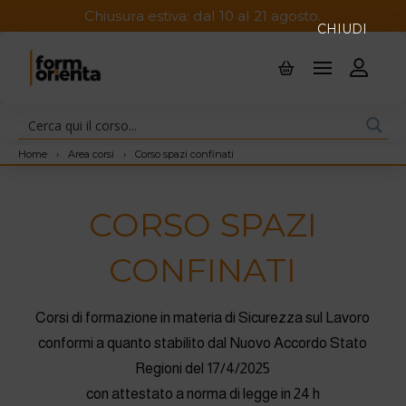
Chiusura estiva: dal 10 al 21 agosto.
CHIUDI
Home
›
Area corsi
›
Corso spazi confinati
CORSO SPAZI
CONFINATI
Corsi di formazione in materia di Sicurezza sul Lavoro
conformi a quanto stabilito dal Nuovo Accordo Stato
Regioni del 17/4/2025
con attestato a norma di legge in 24 h