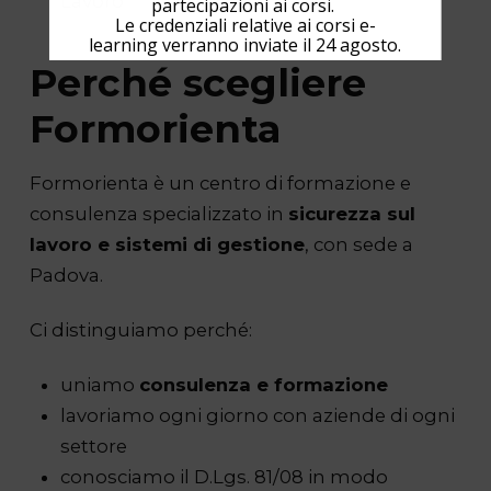
Lavoro
partecipazioni ai corsi.
Le credenziali relative ai corsi e-
learning verranno inviate il 24 agosto.
Perché scegliere
Formorienta
Formorienta è un centro di formazione e
consulenza specializzato in
sicurezza sul
lavoro e sistemi di gestione
, con sede a
Padova.
Ci distinguiamo perché:
uniamo
consulenza e formazione
lavoriamo ogni giorno con aziende di ogni
settore
conosciamo il D.Lgs. 81/08 in modo