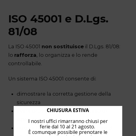
ISO 45001 e D.Lgs.
81/08
La ISO 45001
non sostituisce
il D.Lgs. 81/08:
lo
rafforza
, lo organizza e lo rende
controllabile.
Un sistema ISO 45001 consente di:
dimostrare la corretta gestione della
sicurezza
CHIUSURA ESTIVA
avere prove documentali in caso di
ispezioni
I nostri uffici rimarranno chiusi per
ferie dal 10 al 21 agosto.
ridurre la responsabilità del Datore di
È comunque possibile prenotare le