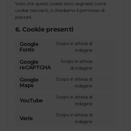
Visto che questi cookie sono segnalati come
cookie traccianti, ti chiediamo il permesso di
piazzarli.
6. Cookie presenti
Google
Scopo in attesa di
Fonts
Consent
indagine
to
Google
Scopo in attesa
service
reCAPTCHA
Consent
di indagine
google-
to
fonts
Google
Scopo in attesa di
service
Maps
Consent
indagine
google-
to
recaptcha
Scopo in attesa di
service
YouTube
Consent
indagine
google-
to
maps
Scopo in attesa di
service
Varie
Consent
indagine
youtube
to