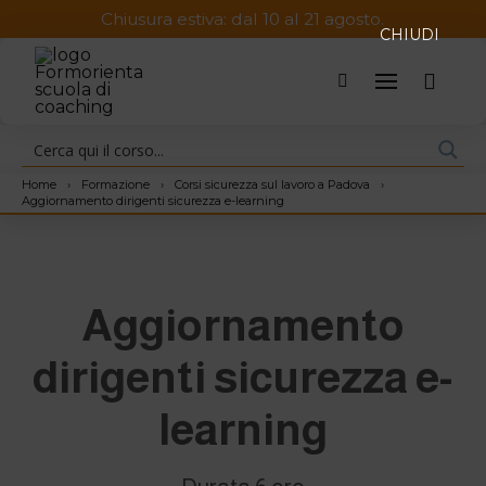
Chiusura estiva: dal 10 al 21 agosto.
CHIUDI
Home
›
Formazione
›
Corsi sicurezza sul lavoro a Padova
›
Aggiornamento dirigenti sicurezza e-learning
Aggiornamento
dirigenti sicurezza e-
learning