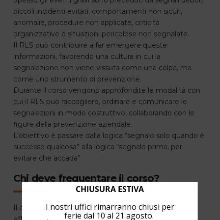
Spesso gli eventi gravi sono preceduti da segnali deboli:
piccoli incidenti evitati, comportamenti non sicuri,
anomalie, procedure non applicate, criticità
organizzative o situazioni pericolose non segnalate.
Il RLS può contribuire a far emergere queste
informazioni, favorendo una cultura in cui la
segnalazione non viene vissuta come una colpa, ma
come uno strumento di prevenzione.
Durante il corso vengono approfondite le modalità con
cui il RLS può raccogliere, ordinare e comunicare le
segnalazioni in modo costruttivo, collaborando con le
figure della prevenzione aziendale.
L’obiettivo è passare dalla logica “segnalo solo quando è
successo qualcosa” alla logica “segnalo prima, per
evitare che accada”.
Chi deve frequentare il corso?
CHIUSURA ESTIVA
I nostri uffici rimarranno chiusi per
Il corso è rivolto ai RLS già formati che devono
ferie dal 10 al 21 agosto.
effettuare l’aggiornamento annuale di 8 ore.