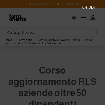
Chiusura estiva: dal 10 al 21 agosto.
CHIUDI
Home
›
Formazione
›
Corsi sicurezza sul lavoro a Padova
›
Corso
aggiornamento RLS aziende oltre 50 dipendenti
Corso
aggiornamento RLS
aziende oltre 50
dipendenti