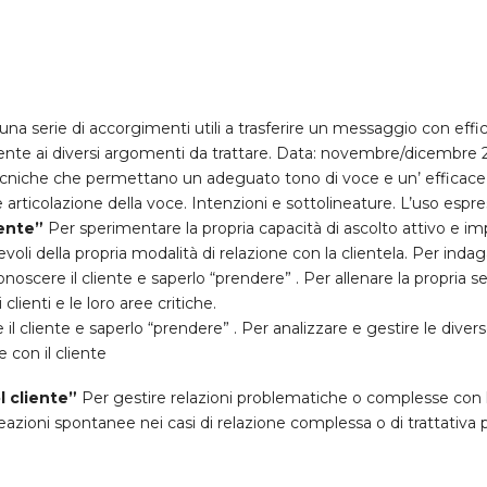
na serie di accorgimenti utili a trasferire un messaggio con effic
mente ai diversi argomenti da trattare. Data: novembre/dicembre
cniche che permettano un adeguato tono di voce e un’ efficace 
ticolazione della voce. Intenzioni e sottolineature. L’uso espres
iente”
Per sperimentare la propria capacità di ascolto attivo e im
i della propria modalità di relazione con la clientela. Per indagare
noscere il cliente e saperlo “prendere” . Per allenare la propria sen
clienti e le loro aree critiche.
l cliente e saperlo “prendere” . Per analizzare e gestire le diverse 
e con il cliente
l cliente”
Per gestire relazioni problematiche o complesse con l
e reazioni spontanee nei casi di relazione complessa o di trattativa