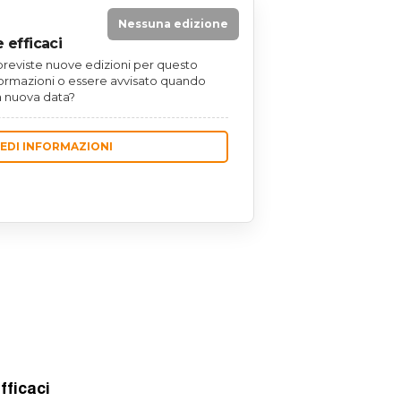
Nessuna edizione
 efficaci
eviste nuove edizioni per questo
formazioni o essere avvisato quando
 nuova data?
IEDI INFORMAZIONI
fficaci