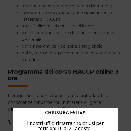
aziende che devono formare più dipendenti;
lavoratori che devono ottenere rapidamente
l’attestato HACCP;
attività alimentari con turni di lavoro;
piccoli imprenditori che devono inserire nuovo
personale;
bar e ristoranti con personale stagionale;
hotel, mense e supermercati che devono gestire
più addetti.
Programma del corso HACCP online 3
ore
Il programma è pensato per fornire agli addetti le
conoscenze fondamentali in materia di igiene
alimentare e sicurezza degli alimenti.
CHIUSURA ESTIVA
1. Il sistema HACCP
I nostri uffici rimarranno chiusi per
ferie dal 10 al 21 agosto.