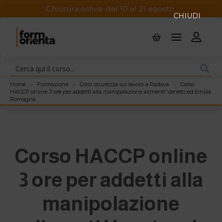
Chiusura estiva: dal 10 al 21 agosto.
CHIUDI
Home
›
Formazione
›
Corsi sicurezza sul lavoro a Padova
›
Corso
HACCP online 3 ore per addetti alla manipolazione alimenti Veneto ed Emilia
Romagna
Corso HACCP online
3 ore per addetti alla
manipolazione