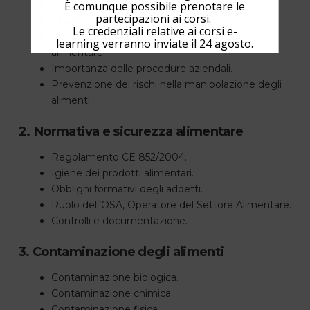
È comunque possibile prenotare le
Che cos’è il sistema HACCP.
partecipazioni ai corsi.
Finalità dell’autocontrollo alimentare.
Le credenziali relative ai corsi e-
Responsabilità degli operatori del settore
learning verranno inviate il 24 agosto.
alimentare.
Importanza delle procedure aziendali.
Prevenzione dei rischi nella manipolazione degli
alimenti.
2. Normativa e sicurezza alimentare
Regolamento CE 852/2004.
Igiene dei prodotti alimentari.
Obblighi formativi degli addetti.
Ruolo dell’OSA, Operatore del Settore Alimentare.
Controlli e documentazione.
3. Contaminazione degli alimenti
Contaminazione biologica.
Contaminazione chimica.
Contaminazione fisica.