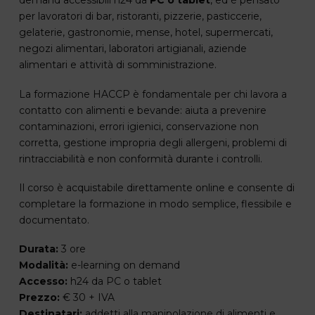
demand accessibili h24 da
PC o tablet
, ed è pensato
per lavoratori di bar, ristoranti, pizzerie, pasticcerie,
gelaterie, gastronomie, mense, hotel, supermercati,
negozi alimentari, laboratori artigianali, aziende
alimentari e attività di somministrazione.
La formazione HACCP è fondamentale per chi lavora a
contatto con alimenti e bevande: aiuta a prevenire
contaminazioni, errori igienici, conservazione non
corretta, gestione impropria degli allergeni, problemi di
rintracciabilità e non conformità durante i controlli.
Il corso è acquistabile direttamente online e consente di
completare la formazione in modo semplice, flessibile e
documentato.
Durata:
3 ore
Modalità:
e-learning on demand
Accesso:
h24 da PC o tablet
Prezzo:
€ 30 + IVA
Destinatari:
addetti alla manipolazione di alimenti e