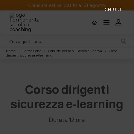
Chiusura estiva: dal 10 al 21 agosto.
CHIUDI
Home
›
Formazione
›
Corsi sicurezza sul lavoro a Padova
›
Corso
dirigenti sicurezza e-learning
Corso dirigenti
sicurezza e-learning
Durata 12 ore