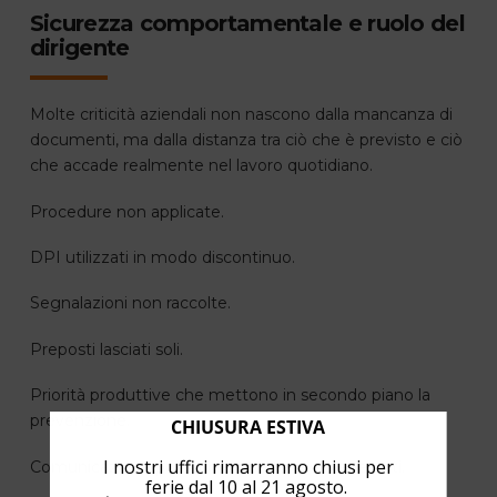
Sicurezza comportamentale e ruolo del
dirigente
Molte criticità aziendali non nascono dalla mancanza di
documenti, ma dalla distanza tra ciò che è previsto e ciò
che accade realmente nel lavoro quotidiano.
Procedure non applicate.
DPI utilizzati in modo discontinuo.
Segnalazioni non raccolte.
Preposti lasciati soli.
Priorità produttive che mettono in secondo piano la
prevenzione.
CHIUSURA ESTIVA
I nostri uffici rimarranno chiusi per
Comunicazione poco chiara tra funzioni e reparti.
ferie dal 10 al 21 agosto.