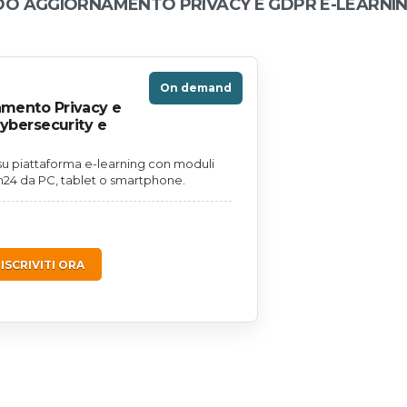
NDO AGGIORNAMENTO PRIVACY E GDPR E-LEARNIN
On demand
mento Privacy e
ybersecurity e
u piattaforma e-learning con moduli
h24 da PC, tablet o smartphone.
ISCRIVITI ORA