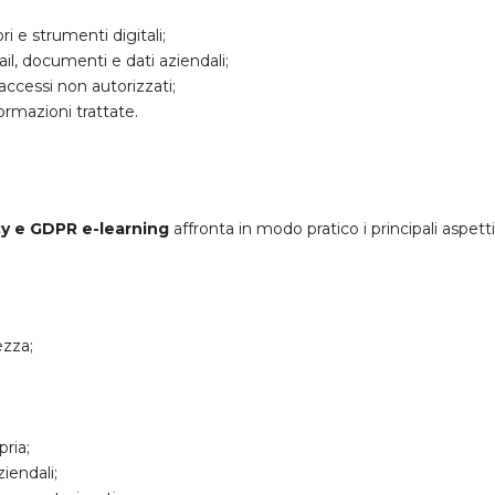
ri e strumenti digitali;
il, documenti e dati aziendali;
 accessi non autorizzati;
formazioni trattate.
y e GDPR e-learning
affronta in modo pratico i principali aspetti 
ezza;
pria;
iendali;