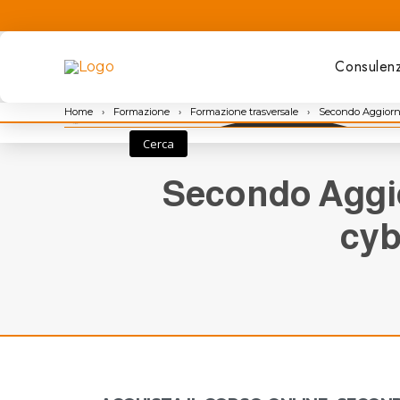
Consulen
Home
›
Formazione
›
Formazione trasversale
›
Secondo Aggiorna
Cerca
Secondo Aggio
cyb