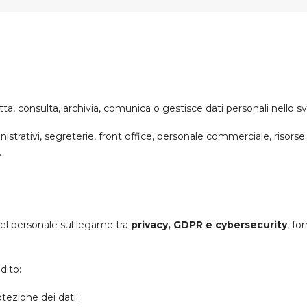
atta, consulta, archivia, comunica o gestisce dati personali nello s
nistrativi, segreterie, front office, personale commerciale, risor
.
del personale sul legame tra
privacy, GDPR e cybersecurity
, fo
dito:
otezione dei dati;