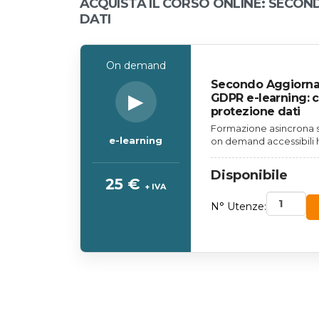
ACQUISTA IL CORSO ONLINE: SECO
DATI
On demand
Secondo Aggiorna
▶
GDPR e-learning: c
protezione dati
Formazione asincrona s
e-learning
on demand accessibili 
Disponibile
25 €
+ IVA
N° Utenze: