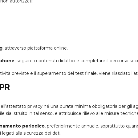
non autorizzati;
g
, attraverso piattaforma online.
tphone
, seguire i contenuti didattici e completare il percorso se
ità previste e il superamento del test finale, viene rilasciato l’a
DPR
ell’attestato privacy né una durata minima obbligatoria per gli a
le sia istruito in tal senso, e attribuisce rilievo alle misure tecni
namento periodico
, preferibilmente annuale, soprattutto qua
legati alla sicurezza dei dati.