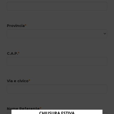
Provincia
*
C.A.P.
*
Via e civico
*
Nome Referente
*
CHIUSURA ESTIVA