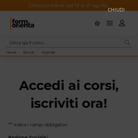
Chiusura estiva: dal 10 al 21 agosto.
CHIUDI
Home
›
iscriviti
›
Azienda
Accedi ai corsi,
iscriviti ora!
"
*
" indica i campi obbligatori
Ragione Sociale
*