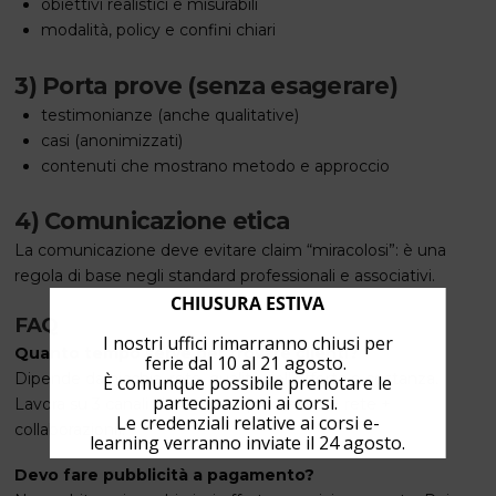
obiettivi realistici e misurabili
modalità, policy e confini chiari
3) Porta prove (senza esagerare)
testimonianze (anche qualitative)
casi (anonimizzati)
contenuti che mostrano metodo e approccio
4) Comunicazione etica
La comunicazione deve evitare claim “miracolosi”: è una
regola di base negli standard professionali e associativi.
CHIUSURA ESTIVA
FAQ
I nostri uffici rimarranno chiusi per
Quanto tempo serve per trovare clienti?
ferie dal 10 al 21 agosto.
Dipende da nicchia, rete, qualità dell’offerta e costanza.
È comunque possibile prenotare le
partecipazioni ai corsi.
Lavora su 3 canali al massimo (contenuti + rete +
Le credenziali relative ai corsi e-
collaborazioni).
learning verranno inviate il 24 agosto.
Devo fare pubblicità a pagamento?