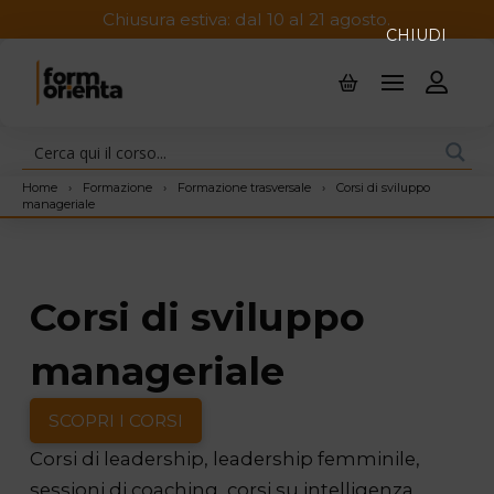
Chiusura estiva: dal 10 al 21 agosto.
CHIUDI
Home
›
Formazione
›
Formazione trasversale
›
Corsi di sviluppo
manageriale
Corsi di sviluppo
manageriale
SCOPRI I CORSI
Corsi di leadership, leadership femminile,
sessioni di coaching, corsi su intelligenza