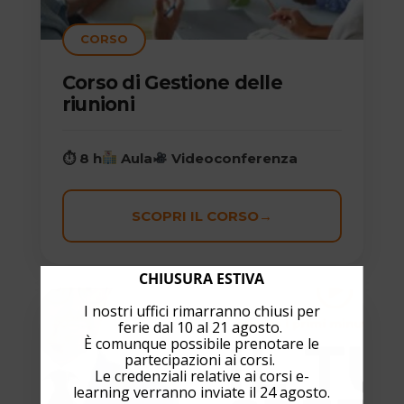
CORSO
Corso di Gestione delle
riunioni
⏱ 8 h
Aula
Videoconferenza
SCOPRI IL CORSO
→
CHIUSURA ESTIVA
I nostri uffici rimarranno chiusi per
ferie dal 10 al 21 agosto.
È comunque possibile prenotare le
partecipazioni ai corsi.
Le credenziali relative ai corsi e-
learning verranno inviate il 24 agosto.