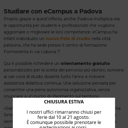
Studiare con eCampus a Padova
Proprio grazie a quest’offerta, anche Padova moltiplica ora
le opportunità per studenti e professionisti che vogliono
aggiornare o migliorare le loro competenze: eCampus ha
infatti individuato un
nuovo Polo di studio
nella città
patavina, che ha sede presso il centro di formazione
Formorienta in via Lisbona 7.
Qui è possibile richiedere un
orientamento gratuito
personalizzato per la scelta del percorso più idoneo, iscriversi
ai vari corsi di studio durante tutto l’anno e ricevere
assistenza didattica continua. Una soluzione pensata per
consentire una piena autonomia organizzativa, senza
rinunciare a un punto di riferimento sul territorio.
CHIUSURA ESTIVA
«Siamo orgogliosi della partnership con eCampus» afferma
I nostri uffici rimarranno chiusi per
Simone Marzola, direttore di Formorienta. «Puntiamo da
ferie dal 10 al 21 agosto.
sempre allo sviluppo delle competenze come leva per la
È comunque possibile prenotare le
partecipazioni ai corsi.
crescita individuale e aziendale. Ora possiamo farci