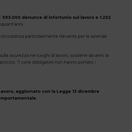
o
593.000 denunce di infortunio sul lavoro e 1.202
inquant’anni.
a circostanza particolarmente rilevante per le aziende
ulla sicurezza nei luoghi di lavoro, sostiene da anni: la
proccio. “I corsi obbligatori non hanno portato i
l Lavoro, aggiornato con la Legge 13 dicembre
 comportamentale.