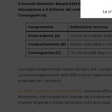
Il metodo Behavior-Based Safety (BBS sicurezza) è
misurazione e il rinforzo dei comportamenti sic
Le cr
Conseguenza).
Componente
Definizione tecnica
Antecedente (A)
Stimoli, procedure, seg
Comportamento (B)
Azione osservabile e mis
Conseguenza (C)
Ciò che accade dopo il 
Il principio fondamentale risiede nel fatto che i comp
La corretta applicazione della BBS
evita di colpevolizz
e naturale per i lavoratori.
Le radici scientifiche del metodo BBS
sicurezza affond
Novecento, che ha applicato i principi del condizionam
imprese di grandi e medie dimensioni ed è promosso da as