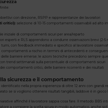
icurezza
inite:
obiettivi con direzione, RSPP e rappresentanze dei lavoratori
critici):
selezione di 10-15 comportamenti osservabili ad alto imp
le iniziale di comportamenti sicuri per area/reparto
ori esperti e RLS apprendono a condurre osservazioni brevi (2-5 m
ei turni, con feedback immediato e specifico al lavoratore osserva
i comportamenti a rischio in termini di antecedenti e conseguenze
 delle barriere emerse; le azioni tecniche precedono sempre qu
 con trend settimanali sulla percentuale di comportamenti sicuri
i comportamenti critici, delle barriere ricorrenti e dei risultati
della sicurezza e il comportamento
dentificato nella propria esperienza di oltre 12 anni con grandi re
to se si vogliono ottenere risultati tangibili, laddove è in gioco l’
arative affinché il lavoratore sappia cosa fare. Il metodo BBS int
atore a compiere la scelta sicura in modo automatico, anche sotto