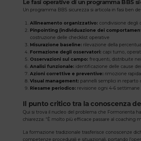
Le fasi operative di un programma BBS s
Un programma BBS sicurezza si articola in fasi ben def
Allineamento organizzativo:
condivisione degli 
Pinpointing (individuazione dei comportamenti 
costruzione delle checklist operative
Misurazione baseline:
rilevazione della percentua
Formazione degli osservatori:
capi turno, operat
Osservazioni sul campo:
frequenti, distribuite n
Analisi funzionale:
identificazione delle cause de
Azioni correttive e preventive:
rimozione rapida
Visual management:
pannelli semplici in reparto
Riesame periodico:
revisione ogni 4-6 settimane de
Il punto critico tra la conoscenza 
Qui si trova il nucleo del problema che Formorienta ha i
chiarezza: “È molto più efficace passare al coaching mira
La formazione tradizionale trasferisce conoscenze dichi
competenze procedurali e situazionali, portando l’oper