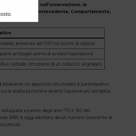
ul lavoro basato sull’osservazione, la
 e sul modello ABC (Antecedente, Comportamento,
gosto.
atico
visibile, presenza del DPI nel punto di utilizzo
guanti antitaglio prima di avviare l’operazione
itivo verbale, rimozione di un ostacolo segnalato
i
attraverso un approccio strutturato e partecipativo.
 cui la scelta protettiva diventi l’opzione più semplice
iluppata a partire dagli anni ’70 e ’80 del
l metodo BBS è oggi adottato da un numero crescente di
 sicurezza.