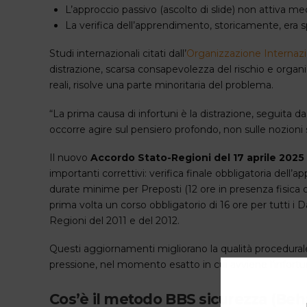
L’approccio passivo (ascolto di slide) non attiva 
La verifica dell’apprendimento, storicamente, era 
Studi internazionali citati dall’
Organizzazione Internazi
distrazione, scarsa consapevolezza del rischio e organ
reali, risolve una parte minoritaria del problema.
“La prima causa di infortuni è la distrazione, seguita d
occorre agire sul pensiero profondo, non sulle nozioni s
Il nuovo
Accordo Stato-Regioni del 17 aprile 2025 (
importanti correttivi: verifica finale obbligatoria dell’
durate minime per Preposti (12 ore in presenza fisica 
prima volta un corso obbligatorio di 16 ore per tutti 
Regioni del 2011 e del 2012.
Questi aggiornamenti migliorano la qualità procedurale
pressione, nel momento esatto in cui avviene l’infortu
Cos’è il metodo BBS sicurezza (Beh