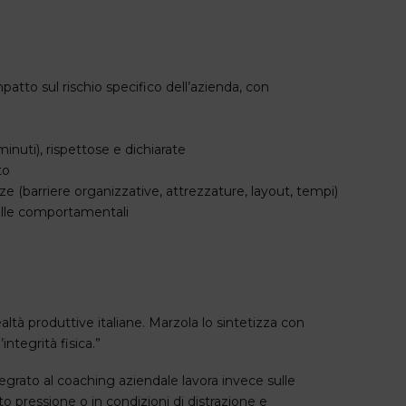
atto sul rischio specifico dell’azienda, con
inuti), rispettose e dichiarate
to
 (barriere organizzative, attrezzature, layout, tempi)
elle comportamentali
altà produttive italiane. Marzola lo sintetizza con
integrità fisica.”
egrato al coaching aziendale lavora invece sulle
 pressione o in condizioni di distrazione e