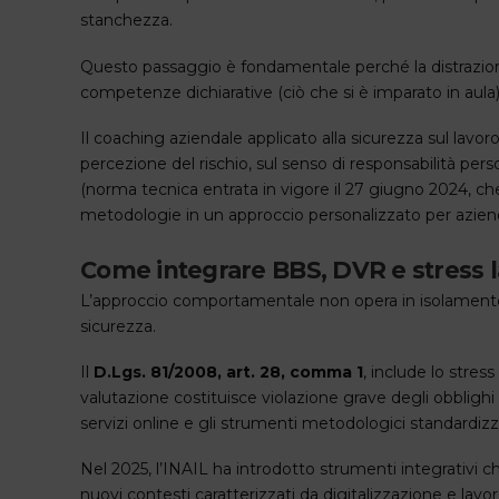
stanchezza.
Questo passaggio è fondamentale perché la distrazion
competenze dichiarative (ciò che si è imparato in aul
Il coaching aziendale applicato alla sicurezza sul lavor
percezione del rischio, sul senso di responsabilità per
(norma tecnica entrata in vigore il 27 giugno 2024, che 
metodologie in un approccio personalizzato per azienda,
Come integrare BBS, DVR e stress l
L’approccio comportamentale non opera in isolamento, ma
sicurezza.
Il
D.Lgs. 81/2008, art. 28, comma 1
, include lo stre
valutazione costituisce violazione grave degli obbligh
servizi online e gli strumenti metodologici standardizzati
Nel 2025, l’INAIL ha introdotto strumenti integrativi c
nuovi contesti caratterizzati da digitalizzazione e la