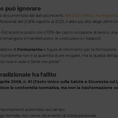
ro può ignorare
si documentata dai dati più recenti.
Nel 2024 l’INAIL ha registrat
sionali del 21,8% rispetto al 2023, il dato più alto degli ultimi c
d-Est al primo posto con il 33% dei casi in occasione di lavoro, un
i rimangono il manifatturiero, le costruzioni e i trasporti.
ndatore di
Formorienta
e figura di riferimento per la formazione s
Il problema non è la quantità di ore erogate, ma la qualità dell’ap
lo noia in aula e tante ore perse.”
adizionale ha fallito
aprile 2008, n. 81 (Testo Unico sulla Salute e Sicurezza su
antisce la conformità normativa, ma non la trasformazione
 comportamenti automatici sul campo
igo formale, non come strumento di tutela personale