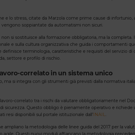
e e lo stress, citate da Marzola come prime cause di infortunio
a) vengono soppiantate da automatismi non sicuri.
o non si sostituisce alla formazione obbligatoria, ma la completa. 
sonale e sulla cultura organizzativa che guida i comportamenti quo
definisce terminologia, caratteristiche e requisiti del servizio di
 settore e profilo di rischio.
avoro-correlato in un sistema unico
 si integra con gli strumenti già previsti dalla normativa italia
ss lavoro-correlato tra i rischi da valutare obbligatoriamente nel
i di sicurezza. Questo obbligo è pienamente operativo e richiede 
 resi disponibili sul portale istituzionale dall’
INAIL
.
he ampliano la metodologia delle linee guida del 2017 per la valut
voro agile. Questi nuovi moduli affiancano la metodologia precede