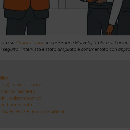
licata su
Affaritaliani.it
, in cui Simone Marzola, titolare di Formo
. Di seguito l’intervista è stata ampliata e commentata con approf
llito
fety) e come funziona
e il comportamento
 in un sistema unico
 con Formorienta
er implementare la BBS sicurezza