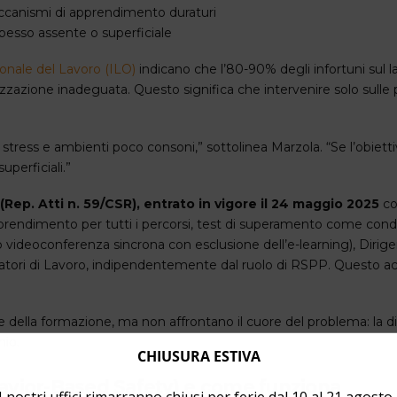
meccanismi di apprendimento duraturi
spesso assente o superficiale
onale del Lavoro (ILO)
indicano che l’80-90% degli infortuni sul l
izzazione inadeguata. Questo significa che intervenire solo sull
a stress e ambienti poco consoni,” sottolinea Marzola. “Se l’obietti
uperficiali.”
Rep. Atti n. 59/CSR), entrato in vigore il 24 maggio 2025
co
apprendimento per tutti i percorsi, test di superamento come condizi
o videoconferenza sincrona con esclusione dell’e-learning), Dirig
i Datori di Lavoro, indipendentemente dal ruolo di RSPP. Questo a
 della formazione, ma non affrontano il cuore del problema: la d
nio.
CHIUSURA ESTIVA
avior-Based Safety) e come funziona
I nostri uffici rimarranno chiusi per ferie dal 10 al 21 agosto