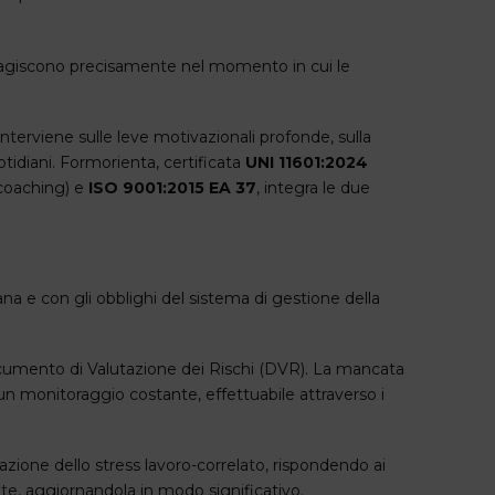
, agiscono precisamente nel momento in cui le
Interviene sulle leve motivazionali profonde, sulla
tidiani. Formorienta, certificata
UNI 11601:2024
 coaching) e
ISO 9001:2015 EA 37
, integra le due
na e con gli obblighi del sistema di gestione della
 Documento di Valutazione dei Rischi (DVR). La mancata
un monitoraggio costante, effettuabile attraverso i
azione dello stress lavoro-correlato, rispondendo ai
nte, aggiornandola in modo significativo.