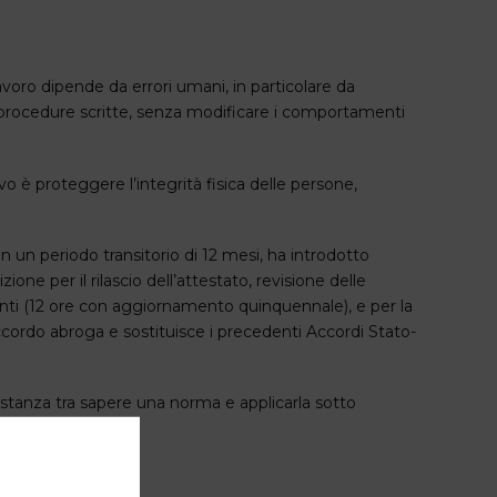
avoro dipende da errori umani, in particolare da
e procedure scritte, senza modificare i comportamenti
vo è proteggere l’integrità fisica delle persone,
n un periodo transitorio di 12 mesi, ha introdotto
one per il rilascio dell’attestato, revisione delle
enti (12 ore con aggiornamento quinquennale), e per la
ccordo abroga e sostituisce i precedenti Accordi Stato-
istanza tra sapere una norma e applicarla sotto
.