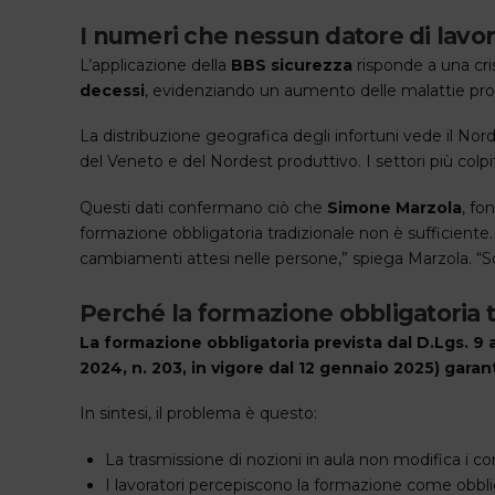
I numeri che nessun datore di lavo
L’applicazione della
BBS sicurezza
risponde a una cri
decessi
, evidenziando un aumento delle malattie profes
La distribuzione geografica degli infortuni vede il Nor
del Veneto e del Nordest produttivo. I settori più colpit
Questi dati confermano ciò che
Simone Marzola
, fo
formazione obbligatoria tradizionale non è sufficiente. 
cambiamenti attesi nelle persone,” spiega Marzola. “So
Perché la formazione obbligatoria tr
La formazione obbligatoria prevista dal D.Lgs. 9 
2024, n. 203, in vigore dal 12 gennaio 2025) gar
In sintesi, il problema è questo:
La trasmissione di nozioni in aula non modifica i
I lavoratori percepiscono la formazione come obbl