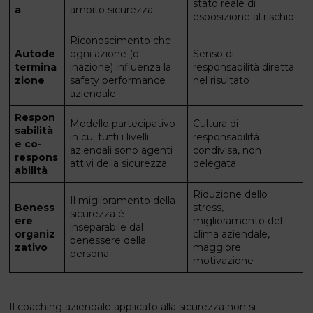
stato reale di
a
ambito sicurezza
esposizione al rischio
Riconoscimento che
Autode
ogni azione (o
Senso di
termina
inazione) influenza la
responsabilità diretta
zione
safety performance
nel risultato
aziendale
Respon
Modello partecipativo
Cultura di
sabilità
in cui tutti i livelli
responsabilità
e co-
aziendali sono agenti
condivisa, non
respons
attivi della sicurezza
delegata
abilità
Riduzione dello
Il miglioramento della
Beness
stress,
sicurezza è
ere
miglioramento del
inseparabile dal
organiz
clima aziendale,
benessere della
zativo
maggiore
persona
motivazione
Il coaching aziendale applicato alla sicurezza non si