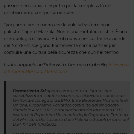
passione educativa e rispetto per la complessità del
cambiamento comportamentale.
“Vogliamo fare in modo che le aule si trasformino in
palestre,” ripete Marzola. Non è una metafora di stile. È una
metodologia di lavoro. Ed è il motivo per cui tante aziende
del Nord-Est scelgono Formorienta come partner per
costruire una cultura della sicurezza che duri nel tempo.
Fonte originale dell’intervista: Germana Cabrelle,
Intervista
a Simone Marzola, MEER.com
Formorienta Srl
opera come centro di formazione
specializzato in salute e sicurezza sul lavoro e come sede
territoriale collegata a EBNU, Ente Bilaterale Nazionale di
Unione, Organismo Paritetico costituito dal sindacato
datoriale A.N.CO.R.S. e dal sindacato dei lavoratori C.I.U.,
iscritto nel Repertorio Nazionale degli Organismi Paritetici
del Ministero del Lavoro e delle Politiche Sociali ai sensi del
D.M. 171 dell’11/10/2022.
I corsi sono progettati, documentati ed erogati nel rispetto