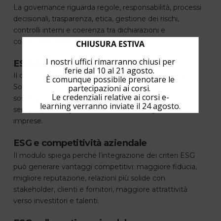
La governance riguarda regole, responsabilità, processi
decisionali, trasparenza, etica, gestione dei rischi,
controlli interni e coerenza tra dichiarazioni e
comportamenti aziendali.
CHIUSURA ESTIVA
I nostri uffici rimarranno chiusi per
ESG e Agenda 2030
ferie dal 10 al 21 agosto.
Il corso collega i criteri ESG agli Obiettivi di Sviluppo
È comunque possibile prenotare le
Sostenibile dell’Agenda 2030, mostrando come
partecipazioni ai corsi.
Le credenziali relative ai corsi e-
sostenibilità ambientale, sociale e organizzativa siano
learning verranno inviate il 24 agosto.
sempre più integrate nella visione strategica delle
imprese.
ESG e competitività aziendale
Il modulo spiega perché l’integrazione dei criteri ESG
può generare vantaggi competitivi: maggiore fiducia,
migliore reputazione, relazioni più solide con
stakeholder, clienti e fornitori, maggiore attrattività
verso investitori e talenti.