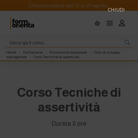
Chiusura estiva: dal 10 al 21 agosto.
CHIUDI
Home
›
Formazione
›
Formazione trasversale
›
Corsi di sviluppo
manageriale
›
Corso Tecniche di assertività
Corso Tecniche di
assertività
Durata 8 ore