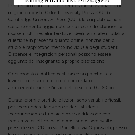
learning verranno inviate il 24 agosto.
I materiali didattici di riferimento sono selezionati tra le
migliori proposte Oxford University Press (OUP) e
Cambridge University Press (CUP), le cui pubblicazioni
costantemente aggiornate sono ricche di estensioni e
risorse multimediali interattive, ideali tanto alle modalità
di lezione in presenza quanto online, nonché per lo
studio e l’approfondimento individuale degli studenti.
Dispense e integrazioni personali possono essere
aggiunte dall’insegnante a propria discrezione.
Ogni modulo didattico costituisce un pacchetto di
lezioni il cui numero di ore è concordato
antecedentemente l’inizio del corso, da 10 a 60 ore.
Durata, giorni e orari delle lezioni sono variabili e flessibili
per accomodare le esigenze degli studenti
(comunemente di un’ora e mezza di lezione con
frequenza bisettimanale) e possono essere svolte
presso le sedi CDL in via Portello e via Ognissanti, presso
le sedi aziendali dei corsisti o in modalità online.