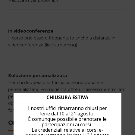
Padova in Via Lisbona, 7
In videoconferenza
Il corso può essere frequentato anche a distanza in
videoconferenza (live streaming)
Soluzione personalizzata
Per chi desidera una formazione individuale e
personalizzata, Formorienta offre un assessment mirato
per valutare attentamente le esigenze formative e gli
CHIUSURA ESTIVA
obiettivi specifici al fine di costruire un percorso
I nostri uffici rimarranno chiusi per
formativo ad hoc altamente performante.
ferie dal 10 al 21 agosto.
È comunque possibile prenotare le
Orari e Durata
partecipazioni ai corsi.
Le credenziali relative ai corsi e-