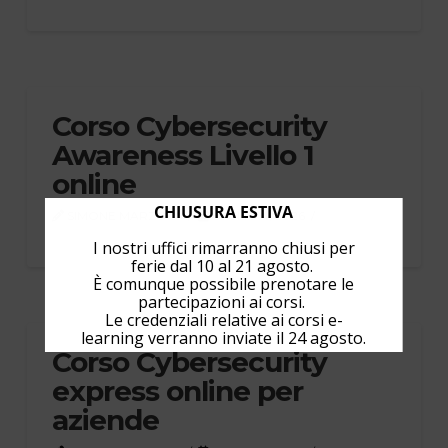
Corso Cybersecurity
Awareness Livello 1
online
CHIUSURA ESTIVA
SIMONE MARZOLA
LUGLIO 4, 2026
I nostri uffici rimarranno chiusi per
ferie dal 10 al 21 agosto.
È comunque possibile prenotare le
partecipazioni ai corsi.
Le credenziali relative ai corsi e-
learning verranno inviate il 24 agosto.
Corso Cybersecurity
express online per
aziende